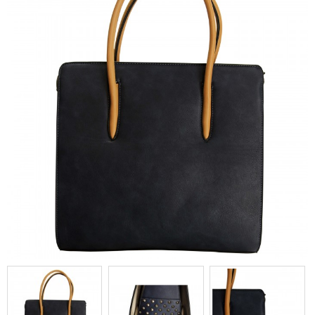
bleu carré en simili-cuir à clous,
avec intérieur gris