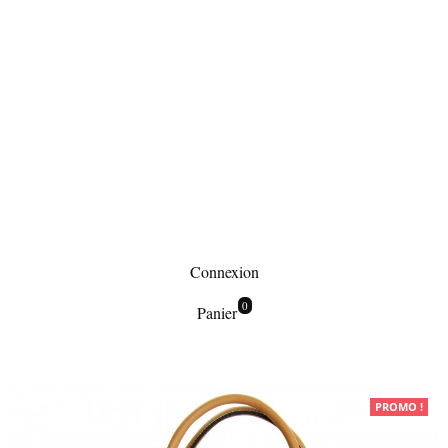
Connexion
0
Panier
Maroquinerie
PROMO !
Sacs à main
Sac à main