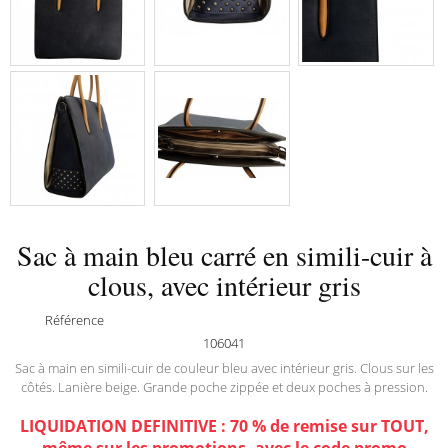
Sac à main bleu carré en simili-cuir à
clous, avec intérieur gris
Référence
106041
Sac à main en simili-cuir de couleur bleu avec intérieur gris. Clous sur les
côtés. Lanière beige. Grande poche zippée et deux poches à pression.
LIQUIDATION DEFINITIVE : 70 % de remise sur TOUT,
même sur les promotions, avec le code promo