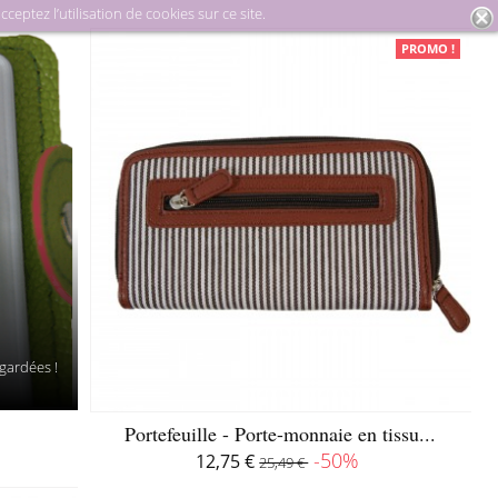
eptez l’utilisation de cookies sur ce site.
uinerie
Petite maroquinerie
Porte-cartes
PROMO !
 gardées !
Portefeuille - Porte-monnaie en tissu...
-50%
12,75 €
25,49 €
Disponible