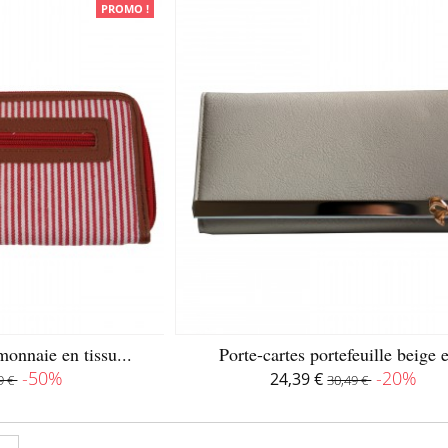
PROMO !
monnaie en tissu...
Porte-cartes portefeuille beige e
-50%
-20%
24,39 €
9 €
30,49 €
isponible
Disponible