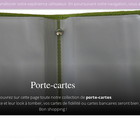
liorer votre expérience utilisateur. En poursuivant votre navigation, vous acc
Maroq
Porte-cartes
ouvrez sur cette page toute notre collection de
porte-cartes
.
et leur look à tomber, vos cartes de fidélité ou cartes bancaires seront bien
Bon shopping !