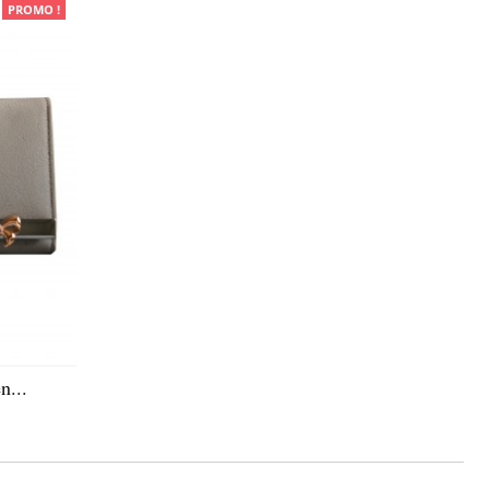
PROMO !
n...