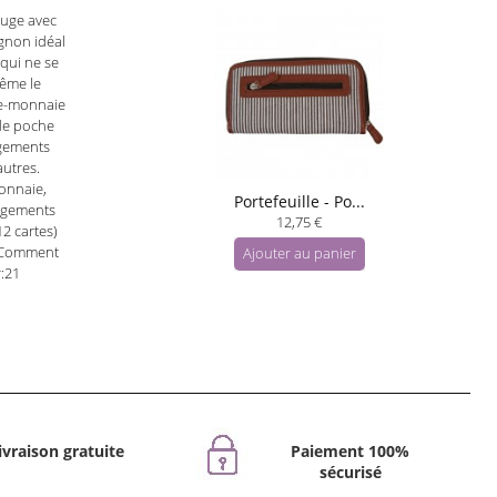
ouge avec
agnon idéal
 qui ne se
ême le
te-monnaie
nde poche
ngements
autres.
onnaie,
Portefeuille - Po...
angements
12,75 €
12 cartes)
! Comment
Ajouter au panier
:21
ivraison gratuite
Paiement 100%
sécurisé