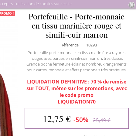
eptez l’utilisation de cookies sur ce site.
quinerie
Petite maroquinerie
Portefeuille - Porte-monnaie en
Portefeuille - Porte-monnaie
PROMO !
tissu marinière rouge et simili-cuir marron
en tissu marinière rouge et
simili-cuir marron
Référence
102981
Portefeuille porte-monnaie en tissu marinière à rayures
rouges avec parties en simili-cuir marron, très classe.
Grande poche fermeture éclair et nombreux rangements
pour cartes, monnaie et effets personnels très pratiques.
LIQUIDATION DEFINITIVE : 70 % de remise
sur TOUT, même sur les promotions, avec
le code promo
LIQUIDATION70
12,75 €
-50%
25,49 €