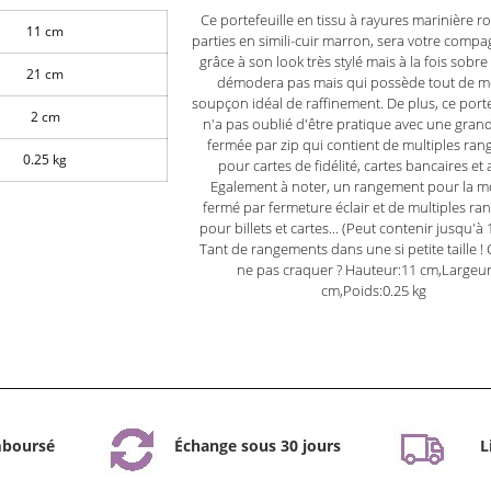
Ce portefeuille en tissu à rayures marinière r
11 cm
parties en simili-cuir marron, sera votre comp
grâce à son look très stylé mais à la fois sobre
21 cm
démodera pas mais qui possède tout de m
soupçon idéal de raffinement. De plus, ce por
2 cm
n'a pas oublié d'être pratique avec une gra
fermée par zip qui contient de multiples ra
0.25 kg
pour cartes de fidélité, cartes bancaires et 
Egalement à noter, un rangement pour la m
fermé par fermeture éclair et de multiples r
pour billets et cartes... (Peut contenir jusqu'à 
Tant de rangements dans une si petite taille 
ne pas craquer ? Hauteur:11 cm,Largeur
cm,Poids:0.25 kg
mboursé
Échange sous 30 jours
L