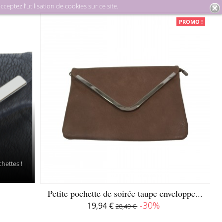
eptez l’utilisation de cookies sur ce site.
uinerie
Pochettes de soirée
Pochettes enveloppes
PROMO !
hettes !
Petite pochette de soirée taupe enveloppe...
-30%
19,94 €
28,49 €
Disponible