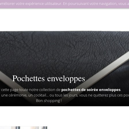
liorer votre expérience utilisateur. En poursuivant votre navigation, vous acc
Maroq
Pochettes enveloppes
 cette page toute notre collection de
pochettes de soirée enveloppes
.
une cérémonie, un cocktail... ou tous les jours, vous ne quitterez plus ces poc
Bon shopping !