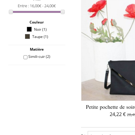
Entre :
16,00€ - 24,00€
Couleur
Noir
(1)
Taupe
(1)
Matière
Simili-cuir
(2)
Petite pochette de soir
24,22 €
28,4
D