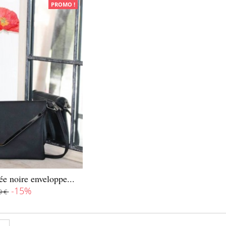
PROMO !
ée noire enveloppe...
-15%
9 €
isponible