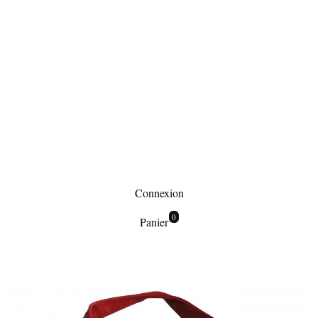
Connexion
0
Panier
Maroquinerie
Sacs à main
Sac à main