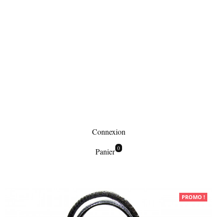
Connexion
0
Panier
Maroquinerie
PROMO !
Sacs à main
Grand sac à