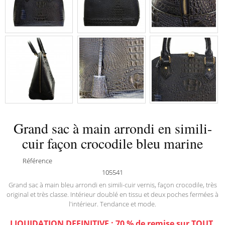
Grand sac à main arrondi en simili-
cuir façon crocodile bleu marine
Référence
105541
Grand sac à main bleu arrondi en simili-cuir vernis, façon crocodile, très
original et très classe. Intérieur doublé en tissu et deux poches fermées à
l'intérieur. Tendance et mode.
LIQUIDATION DEFINITIVE : 70 % de remise sur TOUT,