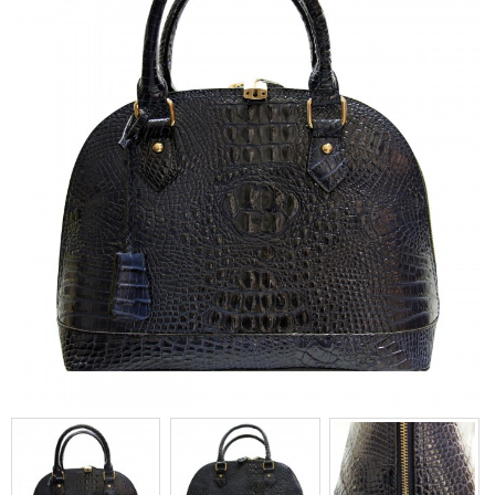
main arrondi en simili-cuir
façon crocodile bleu marine