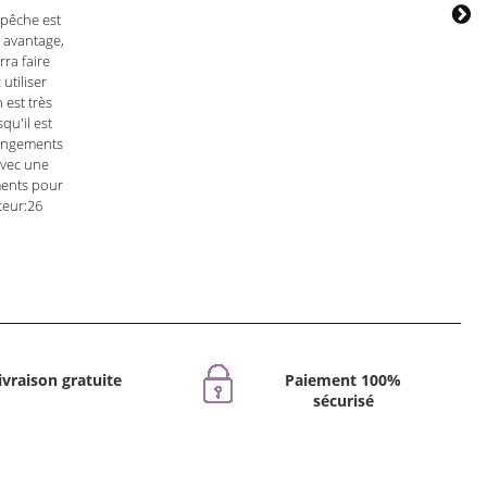
 pêche est
 avantage,
rra faire
utiliser
 est très
qu'il est
rangements
avec une
ments pour
teur:26
ivraison gratuite
Paiement 100%
sécurisé