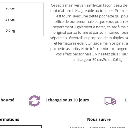
Ce sac à main vert en simili-cuir façon peau de
26 cm
tout d'abord très agréable au toucher. Premier
il est fourni avec une petite pochette qui pou
39 cm
office de portemonnaie et que vous pourrez 
séparément. Egalement à noter, ce sac à main
0.6 kg
original par sa forme et par son intérieur puis
séparé en "éventail" et propose de multiples 
et fermetures éclair. Un sac à main original, 
pochette assortie, et de très nombreux range
vos effets personnels... N'hésitez plus ! Hau
cm,Largeur:39 cm,Poids:0.6 kg
mboursé
Échange sous 30 jours
L
formations
Nous suivre