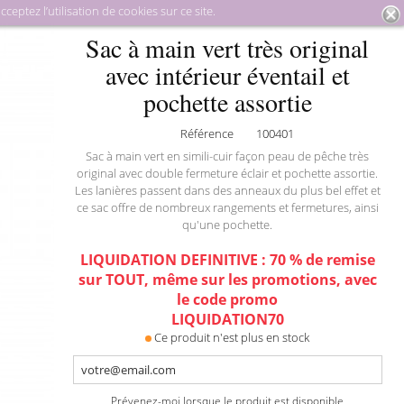
eptez l’utilisation de cookies sur ce site.
aroquinerie
Sacs à main
Sac à main vert très original avec
Sac à main vert très original
intérieur éventail et pochette assortie
avec intérieur éventail et
pochette assortie
Référence
100401
Sac à main vert en simili-cuir façon peau de pêche très
original avec double fermeture éclair et pochette assortie.
Les lanières passent dans des anneaux du plus bel effet et
ce sac offre de nombreux rangements et fermetures, ainsi
qu'une pochette.
LIQUIDATION DEFINITIVE : 70 % de remise
sur TOUT, même sur les promotions, avec
le code promo
LIQUIDATION70
Ce produit n'est plus en stock
Prévenez-moi lorsque le produit est disponible