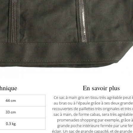
chnique
En savoir plus
Ce sac à main gris en tissu très agréable peut 
44 cm
au bras ou à l'épaule grâce à ses deux grande
recouvertes de paillettes très originales et très 
33 cm
sac à main, de forme cabas, sera très agréabl
promenades shopping par exemple, grâce à 
0.3 kg
grande poche intérieure fermée par une fe
éclair. Un sac de grande capacité, et de grande t