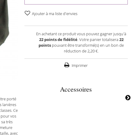
Ajouter à ma liste d'envies
En achetant ce produit vous pouvez gagner jusqu'à
22
points de fidélité
. Votre panier totalisera
22
points
pouvant être transformé(s) en un bon de
réduction de
2,20 €
.
Imprimer
Accessoires
être porté
s lanières
classes. Ce
e pour vos
sa très
rmeture
aille, avec