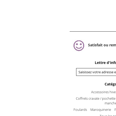
Satisfait ou re
Lettre d'in
Catégo
Accessoires hive
Coffrets cravate / pochett
manche
Foulards
Maroquinerie
P