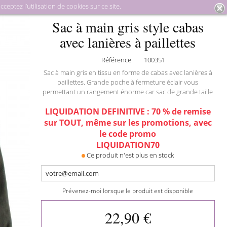
eptez l’utilisation de cookies sur ce site.
quinerie
Sacs à main
Sac à main gris style cabas avec lanières
Sac à main gris style cabas
à paillettes
avec lanières à paillettes
Référence
100351
Sac à main gris en tissu en forme de cabas avec lanières à
paillettes. Grande poche à fermeture éclair vous
permettant un rangement énorme car sac de grande taille
LIQUIDATION DEFINITIVE : 70 % de remise
sur TOUT, même sur les promotions, avec
le code promo
LIQUIDATION70
Ce produit n'est plus en stock
Prévenez-moi lorsque le produit est disponible
22,90 €