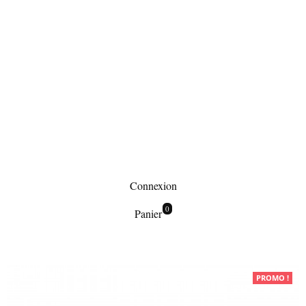
Connexion
0
Panier
Maroquinerie
PROMO !
Sacs à main
Sac à main