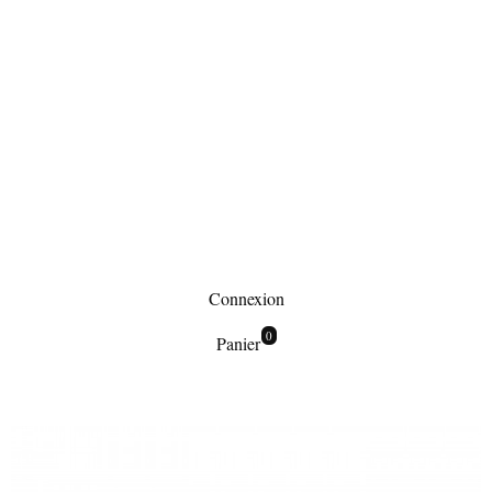
Connexion
0
Panier
Maroquinerie
Sacs à main
Sac à main