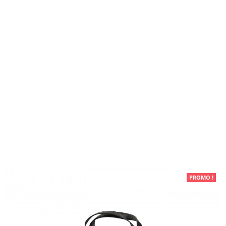
Maroquinerie
PROMO !
Sacs à main
Sac à main noir
en simili-cuir à coutures
originales et à lanière noire