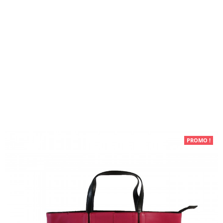
Maroquinerie
PROMO !
Sacs à main
Sac à main
rose fuchsia en simili-cuir à
coutures originales et à lanière
noire