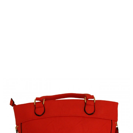
Maroquinerie
Sacs à main
Sac à main
corail avec détails dorés et
belle doublure