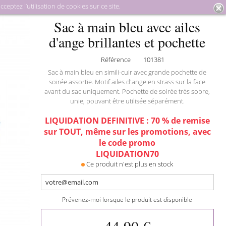
eptez l’utilisation de cookies sur ce site.
aroquinerie
Sacs à main
Sac à main bleu avec ailes d'ange
Sac à main bleu avec ailes
brillantes et pochette
d'ange brillantes et pochette
Référence
101381
Sac à main bleu en simili-cuir avec grande pochette de
soirée assortie. Motif ailes d'ange en strass sur la face
avant du sac uniquement. Pochette de soirée très sobre,
unie, pouvant être utilisée séparément.
LIQUIDATION DEFINITIVE : 70 % de remise
sur TOUT, même sur les promotions, avec
le code promo
LIQUIDATION70
Ce produit n'est plus en stock
Prévenez-moi lorsque le produit est disponible