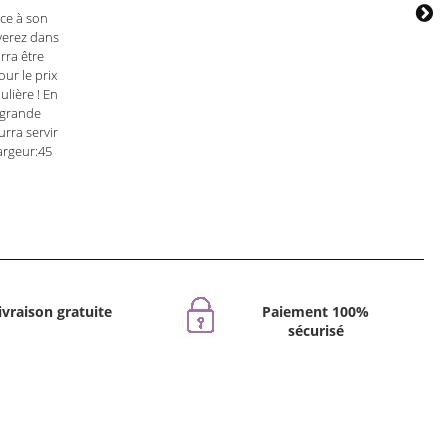
âce à son
uverez dans
rra être
ur le prix
ulière ! En
 grande
rra servir
argeur:45
ivraison gratuite
Paiement 100%
sécurisé