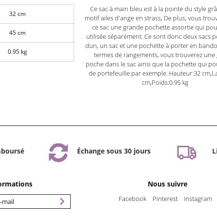
Ce sac à main bleu est à la pointe du style gr
32 cm
motif ailes d'ange en strass, De plus, vous tro
ce sac une grande pochette assortie qui pou
45 cm
utilisée séparément. Ce sont donc deux sacs po
dun, un sac et une pochette à porter en bando
0.95 kg
termes de rangements, vous trouverez une
poche dans le sac ainsi que la pochette qui pou
de portefeuille par exemple. Hauteur:32 cm,L
cm,Poids:0.95 kg
mboursé
Échange sous 30 jours
L
formations
Nous suivre
Facebook
Pinterest
Instagram