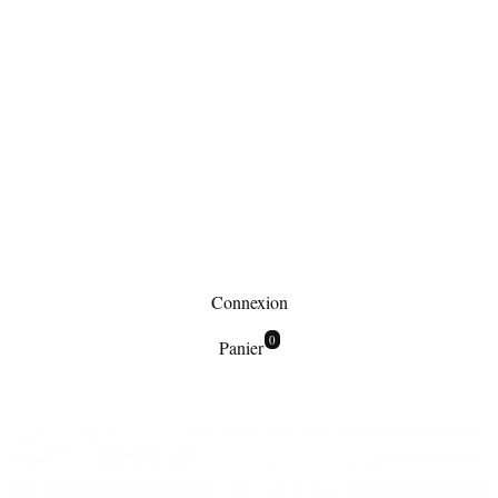
Connexion
0
Panier
Maroquinerie
Sacs à main
Petit sac à