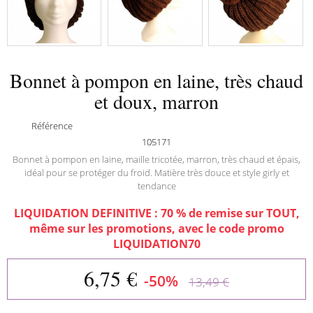
Bonnet à pompon en laine, très chaud
et doux, marron
Référence
105171
Bonnet à pompon en laine, maille tricotée, marron, très chaud et épais,
idéal pour se protéger du froid. Matière très douce et style girly et
tendance
LIQUIDATION DEFINITIVE : 70 % de remise sur TOUT,
même sur les promotions, avec le code promo
LIQUIDATION70
6,75 €
-50%
13,49 €