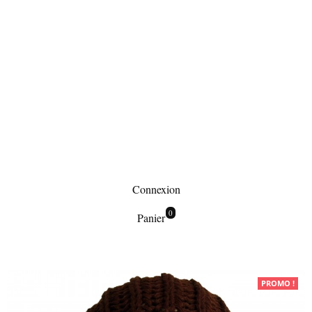
Connexion
0
Panier
Accessoires hiver
PROMO !
Bonnet à pompon en laine, très