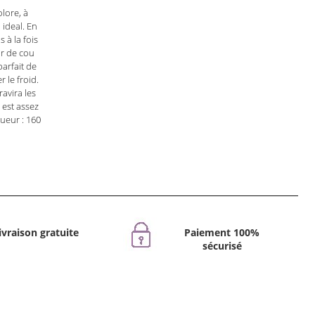
olore, à
 ideal. En
 à la fois
ur de cou
arfait de
 le froid.
ravira les
 est assez
ueur : 160
ivraison gratuite
Paiement 100%
sécurisé