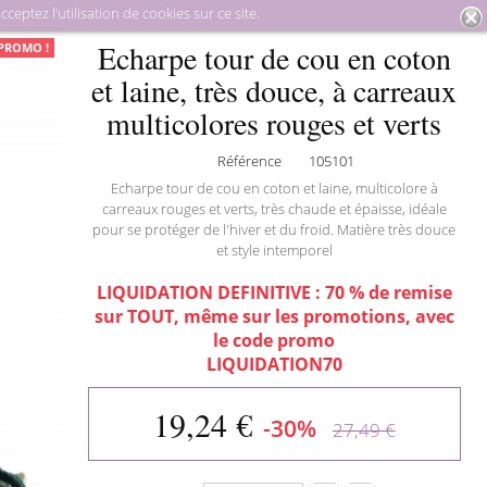
eptez l’utilisation de cookies sur ce site.
ssoires hiver
Echarpe tour de cou en coton et laine, très douce, à
Echarpe tour de cou en coton
PROMO !
carreaux multicolores rouges et verts
et laine, très douce, à carreaux
multicolores rouges et verts
Référence
105101
Echarpe tour de cou en coton et laine, multicolore à
carreaux rouges et verts, très chaude et épaisse, idéale
pour se protéger de l'hiver et du froid. Matière très douce
et style intemporel
LIQUIDATION DEFINITIVE : 70 % de remise
sur TOUT, même sur les promotions, avec
le code promo
LIQUIDATION70
19,24 €
-30%
27,49 €