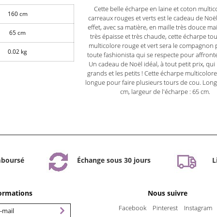
Cette belle écharpe en laine et coton multic
160 cm
carreaux rouges et verts est le cadeau de Noël
effet, avec sa matière, en maille très douce mais
65 cm
très épaisse et très chaude, cette écharpe to
multicolore rouge et vert sera le compagnon p
0.02 kg
toute fashionista qui se respecte pour affronter
Un cadeau de Noël idéal, à tout petit prix, qui 
grands et les petits ! Cette écharpe multicolore
longue pour faire plusieurs tours de cou. Long
cm, largeur de l'écharpe : 65 cm.
mboursé
Échange sous 30 jours
L
formations
Nous suivre
Facebook
Pinterest
Instagram