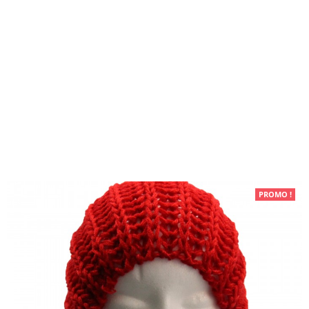
Accessoires hiver
PROMO !
Bonnet à pompon en laine, très
chaud et doux, rouge