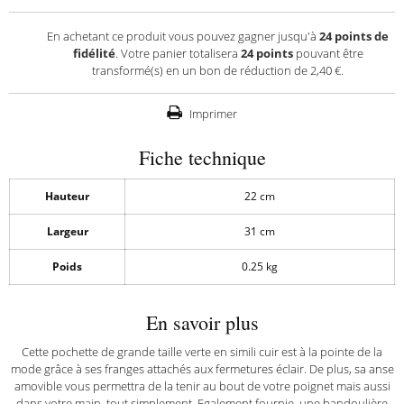
En achetant ce produit vous pouvez gagner jusqu'à
24
points de
fidélité
. Votre panier totalisera
24
points
pouvant être
transformé(s) en un bon de réduction de
2,40 €
.
Imprimer
Fiche technique
Hauteur
22 cm
Largeur
31 cm
Poids
0.25 kg
En savoir plus
Cette pochette de grande taille verte en simili cuir est à la pointe de la
mode grâce à ses franges attachés aux fermetures éclair. De plus, sa anse
amovible vous permettra de la tenir au bout de votre poignet mais aussi
dans votre main, tout simplement. Egalement fournie, une bandoulière