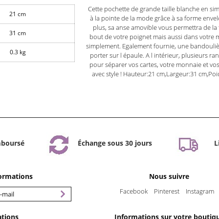
Cette pochette de grande taille blanche en simil
21 cm
à la pointe de la mode grâce à sa forme enve
plus, sa anse amovible vous permettra de la 
31 cm
bout de votre poignet mais aussi dans votre m
simplement. Egalement fournie, une bandouliè
0.3 kg
porter sur l épaule. A l intérieur, plusieurs r
pour séparer vos cartes, votre monnaie et vos
avec style ! Hauteur:21 cm,Largeur:31 cm,Poi
mboursé
Échange sous 30 jours
L
formations
Nous suivre
Facebook
Pinterest
Instagram
ations
Informations sur votre boutiq