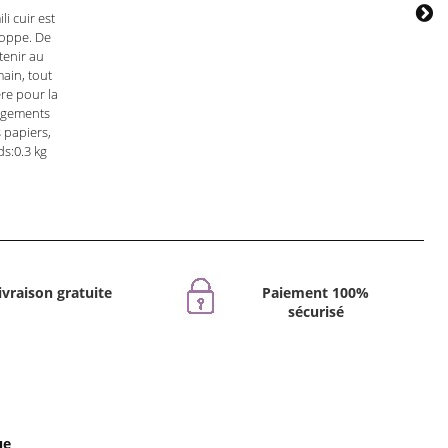
i cuir est
loppe. De
tenir au
ain, tout
re pour la
angements
 papiers,
ds:0.3 kg
ivraison gratuite
Paiement 100%
sécurisé
ue