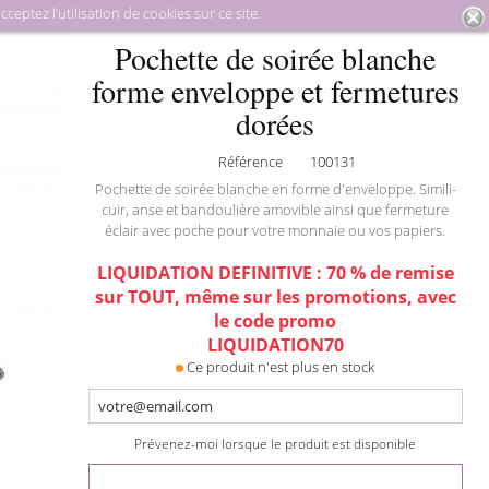
eptez l’utilisation de cookies sur ce site.
roquinerie
Pochettes de soirée
Pochette de soirée blanche
Pochette de soirée blanche
forme enveloppe et fermetures dorées
forme enveloppe et fermetures
dorées
Référence
100131
Pochette de soirée blanche en forme d'enveloppe. Simili-
cuir, anse et bandoulière amovible ainsi que fermeture
éclair avec poche pour votre monnaie ou vos papiers.
LIQUIDATION DEFINITIVE : 70 % de remise
sur TOUT, même sur les promotions, avec
le code promo
LIQUIDATION70
Ce produit n'est plus en stock
Prévenez-moi lorsque le produit est disponible