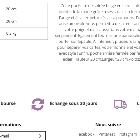
Cette pochette de soirée beige en simili cuir 
20 cm
pointe de la mode grâce à ses strass en forme
d'ange et à sa fermeture éclair à pompons. De
28 cm
anse amovible vous permettra de la tenir au
votre poignet mais aussi dans votre main,
0.3 kg
simplement. Egalement fournie, une bandouliè
porter sur lépaule. A lintérieur, plusieurs r
pour séparer vos cartes, votre monnaie et vos
avec style ! Enfin, poche arrière fermée par 
éclair. Hauteur:20 cm,Largeur:28 cm,Poids:
mboursé
Échange sous 30 jours
L
formations
Nous suivre
Facebook
Pinterest
Instagram