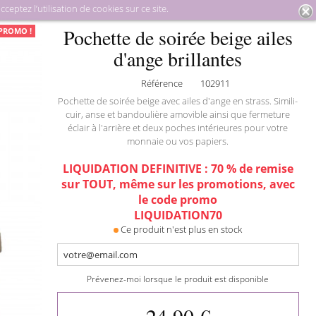
eptez l’utilisation de cookies sur ce site.
oquinerie
Pochettes de soirée
Pochette de soirée beige ailes
Pochette de soirée beige ailes
PROMO !
d'ange brillantes
d'ange brillantes
Référence
102911
Pochette de soirée beige avec ailes d'ange en strass. Simili-
cuir, anse et bandoulière amovible ainsi que fermeture
éclair à l'arrière et deux poches intérieures pour votre
monnaie ou vos papiers.
LIQUIDATION DEFINITIVE : 70 % de remise
sur TOUT, même sur les promotions, avec
le code promo
LIQUIDATION70
Ce produit n'est plus en stock
Prévenez-moi lorsque le produit est disponible