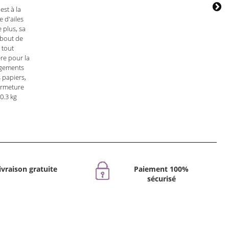
est à la
 d'ailes
 plus, sa
 bout de
 tout
re pour la
angements
 papiers,
fermeture
0.3 kg
ivraison gratuite
Paiement 100%
sécurisé