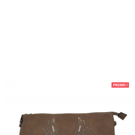
Maroquinerie
PROMO !
Pochettes de soirée
Pochette de soirée taupe ailes
d'ange brillantes