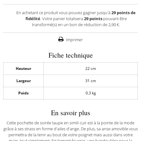
En achetant ce produit vous pouvez gagner jusqu'à
29
points de
fidélité
. Votre panier totalisera
29
points
pouvant être
transformé(s) en un bon de réduction de
2,90 €
.
Imprimer
Fiche technique
Hauteur
22 cm
Largeur
31 cm
Poids
0.3 kg
En savoir plus
Cette pochette de soirée taupe en simili cuir est à la pointe de la mode
grâce à ses strass en forme d'ailes d'ange. De plus, sa anse amovible vous
permettra de la tenir au bout de votre poignet mais aussi dans votre
main, tout simplement. Egalement fournie, une bandoulière pour la