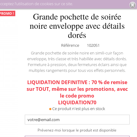
eptez l’utilisation de cookies sur ce site.
quinerie
Pochettes de soirée
Grande pochette de soirée noire
Grande pochette de soirée
PROMO !
enveloppe avec détails dorés
noire enveloppe avec détails
dorés
Référence
102051
Grande pochette de soirée noire en simili-cuir façon
enveloppe, très classe et très habillée avec détails dorés.
Fermeture à pression, deux fermetures éclairs ainsi que
multiples rangements pour tous vos effets personnels.
LIQUIDATION DEFINITIVE : 70 % de remise
sur TOUT, même sur les promotions, avec
le code promo
LIQUIDATION70
Ce produit n'est plus en stock
Prévenez-moi lorsque le produit est disponible