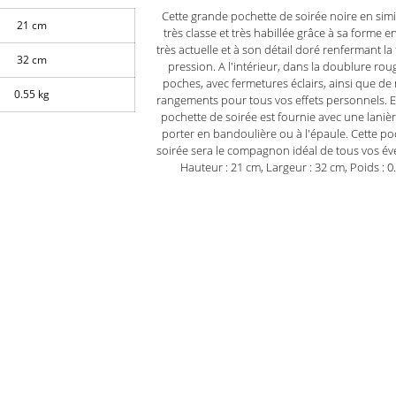
Cette grande pochette de soirée noire en simil
21 cm
très classe et très habillée grâce à sa forme 
très actuelle et à son détail doré renfermant l
32 cm
pression. A l'intérieur, dans la doublure rou
poches, avec fermetures éclairs, ainsi que de 
0.55 kg
rangements pour tous vos effets personnels. En
pochette de soirée est fournie avec une lanièr
porter en bandoulière ou à l'épaule. Cette po
soirée sera le compagnon idéal de tous vos é
Hauteur : 21 cm, Largeur : 32 cm, Poids : 0