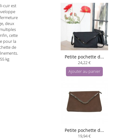
i-cuir est
enveloppe
a fermeture
ge, deux
multiples
fin, cette
e pour la
chette de
vénements.
Petite pochette d...
.55 kg
24,22 €
Ajouter au panier
Petite pochette d...
19,94 €