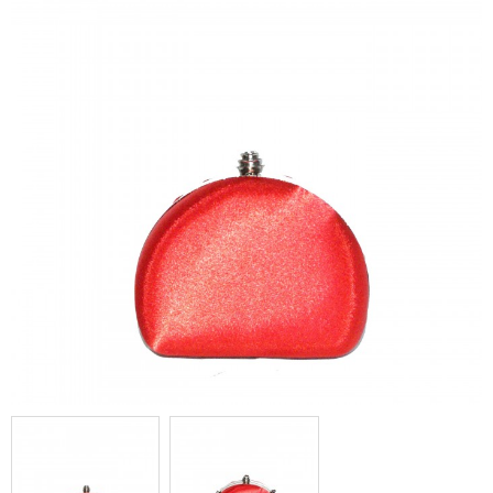
Pochette de soirée rouge
arrondie en tissu brillant très
habillée