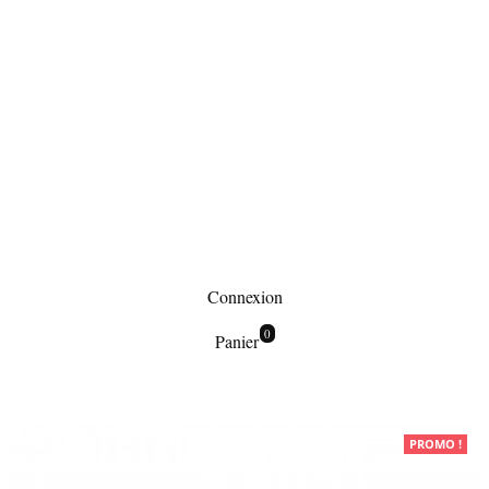
Connexion
0
Panier
Maroquinerie
PROMO !
Pochettes de soirée