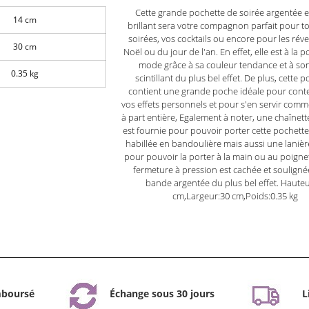
Cette grande pochette de soirée argentée e
14 cm
brillant sera votre compagnon parfait pour t
soirées, vos cocktails ou encore pour les réve
30 cm
Noël ou du jour de l'an. En effet, elle est à la p
mode grâce à sa couleur tendance et à son
0.35 kg
scintillant du plus bel effet. De plus, cette 
contient une grande poche idéale pour conte
vos effets personnels et pour s'en servir comm
à part entière, Egalement à noter, une chaînet
est fournie pour pouvoir porter cette pochette
habillée en bandoulière mais aussi une lanièr
pour pouvoir la porter à la main ou au poignet.
fermeture à pression est cachée et souligné
bande argentée du plus bel effet. Hauteu
cm,Largeur:30 cm,Poids:0.35 kg
mboursé
Échange sous 30 jours
L