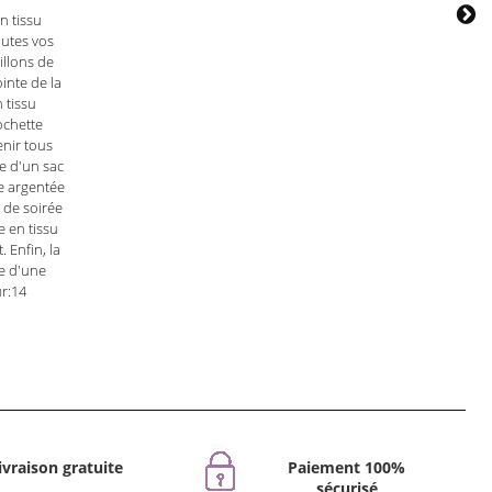
n tissu
outes vos
illons de
ointe de la
 tissu
pochette
nir tous
e d'un sac
te argentée
 de soirée
e en tissu
 Enfin, la
e d'une
r:14
ivraison gratuite
Paiement 100%
sécurisé