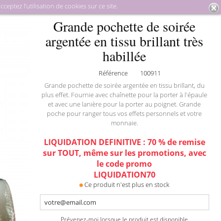
eptez l’utilisation de cookies sur ce site.
roquinerie
Pochettes de soirée
Grande pochette de soirée
Grande pochette de soirée
argentée en tissu brillant très habillée
argentée en tissu brillant très
habillée
Référence
100911
Grande pochette de soirée argentée en tissu brillant, du
plus effet. Fournie avec chaînette pour la porter à l'épaule
et avec une lanière pour la porter au poignet. Grande
poche pour ranger tous vos effets personnels et votre
monnaie.
LIQUIDATION DEFINITIVE : 70 % de remise
sur TOUT, même sur les promotions, avec
le code promo
LIQUIDATION70
Ce produit n'est plus en stock
Prévenez-moi lorsque le produit est disponible