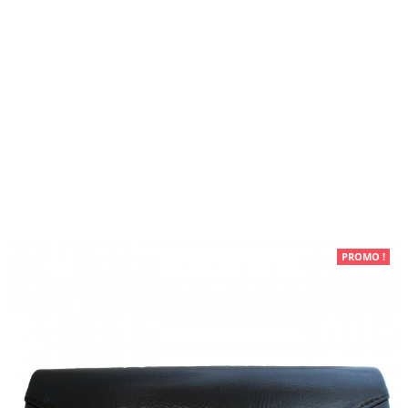
Maroquinerie
PROMO !
Pochettes de soirée
Pochette de soirée noire à
grosse boucle argentée et strass