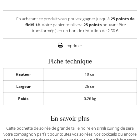
En achetant ce produit vous pouvez gagner jusqu'à
25
points de
fidélité
. Votre panier totalisera
25
points
pouvant être
transformé(s) en un bon de réduction de
2,50 €
.
Imprimer
Fiche technique
Hauteur
10 cm
Largeur
26 cm
Poids
0.26 kg
En savoir plus
Cette pochette de soirée de grande taille noire en simili cuir rigide sera
votre compagnon parfait pour toutes vos soirées, vos cocktails ou encore
pour les réveillons de Noël ou du jour de l'an. En effet, elle est à la pointe