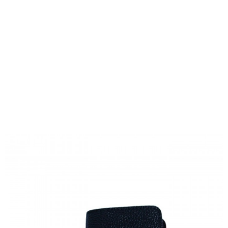
Maroquinerie
Petite maroquinerie
Portefeuille - porte-cartes noir
façon crocodile avec nombreux
rangements et bouton pression