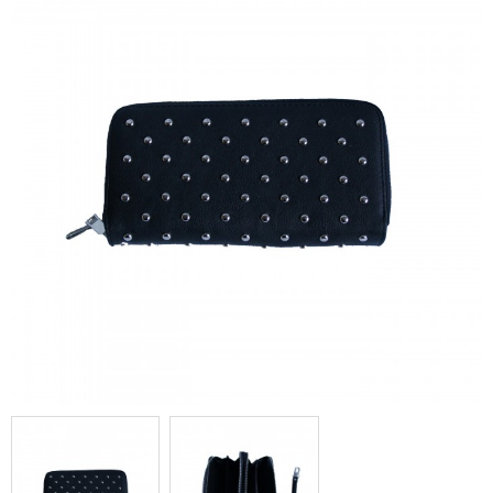
Portefeuille - porte-monnaie
noir à clous en simili cuir avec
nombreux rangements