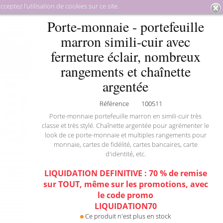
eptez l’utilisation de cookies sur ce site.
oquinerie
Petite maroquinerie
Porte-monnaie - portefeuille
Porte-monnaie - portefeuille
mili-cuir avec fermeture éclair, nombreux rangements et chaînette
marron simili-cuir avec
argentée
fermeture éclair, nombreux
rangements et chaînette
argentée
Référence
100511
Porte-monnaie portefeuille marron en simili-cuir très
classe et très stylé. Chaînette argentée pour agrémenter le
look de ce porte-monnaie et multiples rangements pour
monnaie, cartes de fidélité, cartes bancaires, carte
d'identité, etc.
LIQUIDATION DEFINITIVE : 70 % de remise
sur TOUT, même sur les promotions, avec
le code promo
LIQUIDATION70
Ce produit n'est plus en stock