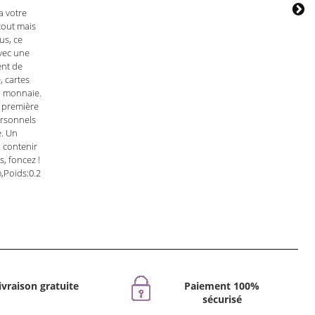
a votre
tout mais
us, ce
avec une
ent de
, cartes
la monnaie.
 première
ersonnels
e. Un
a contenir
s, foncez !
,Poids:0.2
ivraison gratuite
Paiement 100%
sécurisé