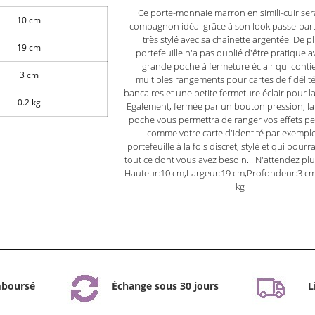
Ce porte-monnaie marron en simili-cuir ser
10 cm
compagnon idéal grâce à son look passe-par
très stylé avec sa chaînette argentée. De pl
19 cm
portefeuille n'a pas oublié d'être pratique 
grande poche à fermeture éclair qui conti
3 cm
multiples rangements pour cartes de fidélité
bancaires et une petite fermeture éclair pour 
0.2 kg
Egalement, fermée par un bouton pression, la
poche vous permettra de ranger vos effets p
comme votre carte d'identité par exempl
portefeuille à la fois discret, stylé et qui pourr
tout ce dont vous avez besoin... N'attendez plu
Hauteur:10 cm,Largeur:19 cm,Profondeur:3 cm
kg
mboursé
Échange sous 30 jours
L