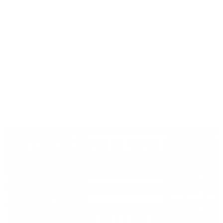
Maroquinerie
Petite maroquinerie
Portefeuille - porte-cartes noir
vernis classique avec
nombreuses poches de
rangement