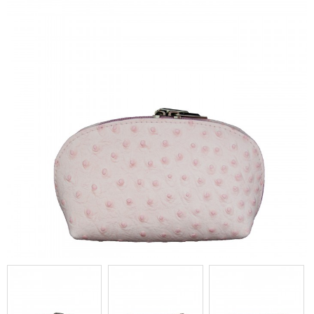
porte-monnaie - pochette de
rangement en cuir véritable
matelassé rose pâle