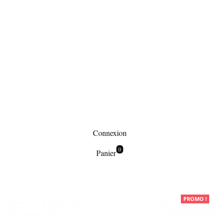
Connexion
0
Panier
Maroquinerie
PROMO !
Petite maroquinerie
Grand