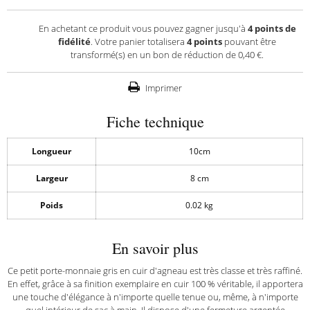
En achetant ce produit vous pouvez gagner jusqu'à
4
points de
fidélité
. Votre panier totalisera
4
points
pouvant être
transformé(s) en un bon de réduction de
0,40 €
.
Imprimer
Fiche technique
Longueur
10cm
Largeur
8 cm
Poids
0.02 kg
En savoir plus
Ce petit porte-monnaie gris en cuir d'agneau est très classe et très raffiné.
En effet, grâce à sa finition exemplaire en cuir 100 % véritable, il apportera
une touche d'élégance à n'importe quelle tenue ou, même, à n'importe
quel intérieur de sac à main. Il dispose d'une fermeture argentée