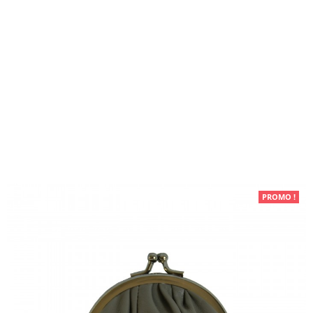
Maroquinerie
PROMO !
Petite maroquinerie
Petit
porte-monnaie gris en cuir
véritable et fermeture originale