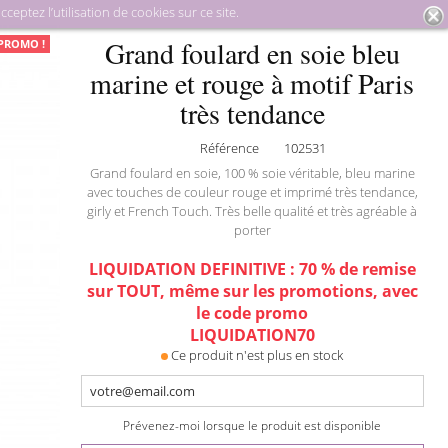
eptez l’utilisation de cookies sur ce site.
ards
Grand foulard en soie bleu marine et rouge à motif Paris très
Grand foulard en soie bleu
PROMO !
tendance
marine et rouge à motif Paris
très tendance
Référence
102531
Grand foulard en soie, 100 % soie véritable, bleu marine
avec touches de couleur rouge et imprimé très tendance,
girly et French Touch. Très belle qualité et très agréable à
porter
LIQUIDATION DEFINITIVE : 70 % de remise
sur TOUT, même sur les promotions, avec
le code promo
LIQUIDATION70
Ce produit n'est plus en stock
Prévenez-moi lorsque le produit est disponible