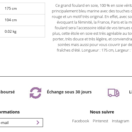
Ce grand foulard en soie, 100 % en soie vérit
175 cm
principalement bleu marine avec des touches 
rouge et un motif très original. En effet, avec 
104 cm
évoquant la féminité, la France, Paris et la 
foulard sera l'accessoire idéal de vos tenues 
0.02 kg
plus, cette étole en soie est très agréable au t
porter, très douce et très légère, et conviendr
soirées mais aussi pour vous couvrir par de
fraîches d'été. Longueur : 175 cm, Largeur :
mboursé
Échange sous 30 jours
L
formations
Nous suivre
Facebook
Pinterest
Instagram