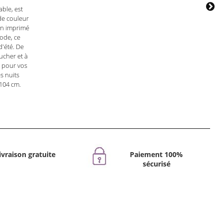
able, est
de couleur
son imprimé
mode, ce
d'été. De
oucher et à
a pour vos
s nuits
 104 cm.
ivraison gratuite
Paiement 100%
sécurisé