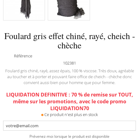
Foulard gris effet chiné, rayé, cheich -
chèche
Référence
102381
Foulard gris chiné, rayé, assez épais, 100 % viscose. Très doux, agréable
au toucher et à porter et pouvant faire office de cheich - chèche donc
convient aussi bien pour homme que pour femme.
LIQUIDATION DEFINITIVE : 70 % de remise sur TOUT,
même sur les promotions, avec le code promo
LIQUIDATION70
Ce produit n'est plus en stock
Prévenez-moi lorsque le produit est disponible