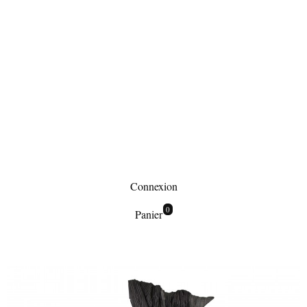
Connexion
0
Panier
Foulards
Foulard
gris effet chiné, rayé, cheich -