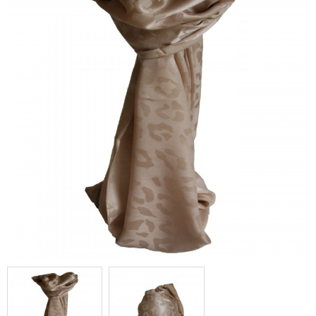
imprimé style animal/girafe